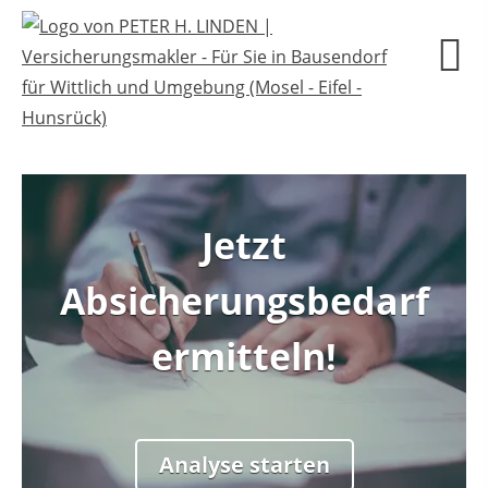
Jetzt
Sind Sie Single oder in
Absicherungsbedarf
einer Beziehung?
ermitteln!
Single
Beziehung
Analyse starten