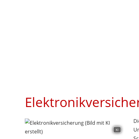
Elektronikversich
Di
Un
KI
Sc